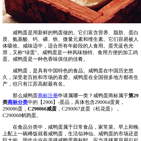
咸鸭蛋是用新鲜的鸭蛋做的。它们富含营养、脂肪、蛋白
质、氨基酸、钙、磷、铁、微量元素和维生素。它们容易被人
体吸收。咸味适中，适合所有年龄段的人食用。蛋壳蓝色光
滑，又称“绿蛋”。咸鸭蛋是一种风味独特、食用方便的加工鸡
蛋。咸鸭蛋是一种色香味俱佳的佳肴。
咸鸭蛋，是具有中国特色的食品。咸鸭蛋在中国历史悠
久，深受老百姓和市场的喜爱。咸鸭蛋在全国很多地方都有生
产，但只有江苏高邮最有名。
那么咸鸭蛋
商标注册
申请属哪一类？咸鸭蛋商标属于
第29
类
商标分类
中的【2906】-蛋品，具体包含290064蛋黄，
290086蛋，
C290066咸蛋
，C290067皮蛋（松花蛋），
C290068鹌鹑蛋。
在食品分类中，咸鸭蛋属于日常食品，家常菜。早上和晚
上配上一碗稀饭就着咸鸭蛋，生活似神仙。咸鸭蛋的市场还是
巨大的，因此企业在选择咸鸭蛋商标时，应当选择更容易引起