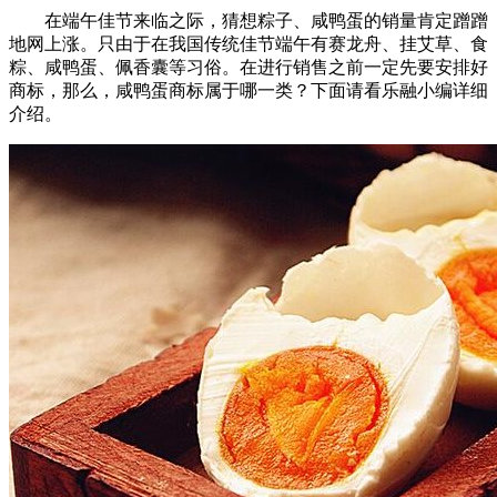
在端午佳节来临之际，猜想粽子、咸鸭蛋的销量肯定蹭蹭
地网上涨。只由于在我国传统佳节端午有赛龙舟、挂艾草、食
粽、咸鸭蛋、佩香囊等习俗。在进行销售之前一定先要安排好
商标，那么，咸鸭蛋商标属于哪一类？下面请看乐融小编详细
介绍。