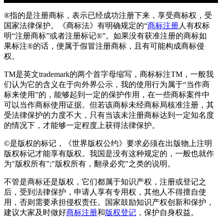
®指的是注册商标，表示已经成功注册下来，享受商标权，受
国家法律保护。《商标法》有明确规定的“
商标注册
人有权标
明“注册商标”或者注册标记®”。如果没有获准注册的商标如
果标注®的话，便属于假冒注册商标，且有可能构成商标侵
权。
TM是英文trademark的两个首字母缩写，商标标注TM，一般我
们认为它的含义在于向外界公示，我的使用行为属于“当作商
标来使用”的，能够起到一定的保护作用，在一些商标案件中
可以当作商标使用证据。但若该商标未经商标局核准注册，其
受法律保护的力度不大，只有当该未注册商标达到一定知名度
的情况下，才能够一定程度上获得法律保护。
©是版权的标记，《世界版权公约》要求必须在出版物上注明
版权标记才能享有版权。我国是没有这种规定的，一般也就作
为"版权所有";"版权所有，翻录必究"之类的说明。
不管是商标还是版权，它们都属于知识产权，注册或登记之
后，受到法律保护，申请人享有专用权，其他人不得擅自使
用，否则需要承担侵权责任。国家鼓励知识产权创新和保护，
建议大家及时做好
商标注册
和
版权登记
，保护自身权益。