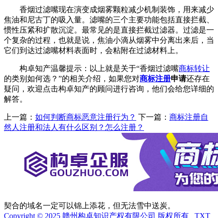
香烟过滤嘴现在演变成烟雾颗粒减少机制装饰，用来减少
焦油和尼古丁的吸入量。滤嘴的三个主要功能包括直接拦截、
惯性压紧和扩散沉淀。最常见的是直接拦截过滤器。过滤是一
个复杂的过程，也就是说，焦油小滴从烟雾中分离出来后，当
它们到达过滤嘴材料表面时，会粘附在过滤材料上。
构卓知产温馨提示：以上就是关于“香烟过滤嘴
商标转让
的类别如何选？”的相关介绍，如果您对
商标注册
申请
还存在
疑问，欢迎点击构卓知产的顾问进行咨询，他们会给您详细的
解答。
上一篇：
如何判断商标恶意注册行为？
下一篇：
商标注册自
然人注册和法人有什么区别？怎么注册？
契合的域名一定可以锦上添花，但无法雪中送炭。
Copyright © 2025 赣州构卓知识产权有限公司 版权所有
TXT