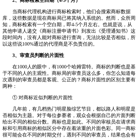
2、商标检索空白期（4-5个月）
当商标代理机构进行商标检索时，他们会搜索商标数据
库，这些数据是现在商标局已将其纳入系统的。然而，众所周
知，商标检索有一个空白期，即4-5个月左右。也就是说，从
其他申请人递交《商标注册申请书》到发出《受理通知书》这
段时间内，没有人能对商标进行查询，无法比较是否相似，所
以这些说100%通过的代理商是不负责任的。
3、审查员判断的片面性
在1000人的眼中，有1000个哈姆雷特。商标的判断也是基
于不同的人的主观性。商标局的审查员这么多，你怎么知道每
次遇到的审查员都是客观、公正的？商标片面性的区别主要有
两种：
① 对商标近似判断的片面性
几年前，有几档热门明星脸综艺节目，都以路人和明星是
否相似为主题。对于每位参赛者，观众会根据自己的片面判断
给出不同的相似分数。商标也是如此。不同的审核员在请求商
标和引用商标的相似区分中存在着浓重的片面色彩。同一商标
很可能会在不同的时期交付，遇到不同的审查员，结果也会有