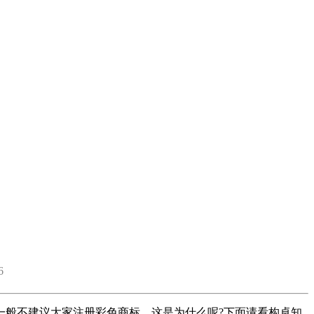
6
般不建议大家注册彩色商标，这是为什么呢?下面请看构卓知