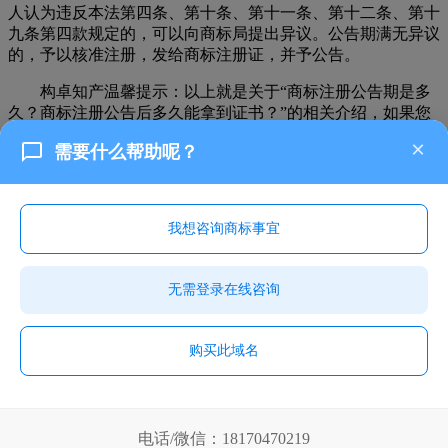
人认为违反本法第四条、第十条、第十一条、第十二条、第十
九条第四款规定的，可以向商标局提出异议。公告期满无异议
的，予以核准注册，发给商标注册证，并予公告。
构卓知产温馨提示：以上就是关于“商标注册公告期是多
久？商标注册公告后多久能拿到证书？”的相关介绍，如果您
对商标注册申请还存在疑问，欢迎点击
构卓知产
的顾问进行咨
×
需要什么帮助呢？
询，他们会给您详细的解答。
上一篇：
商标分割是什么情况？怎么处理？
下一篇：
如何注
册自己的品牌商标？品牌商标注册流程是怎样的？
我想咨询商标事宜
无需登录在线咨询
购买此域名
契合的域名一定可以锦上添花，但无法雪中送炭。
Copyright © 2025 赣州构卓知识产权有限公司 版权所有
TXT
XML
电话/微信：18170470219