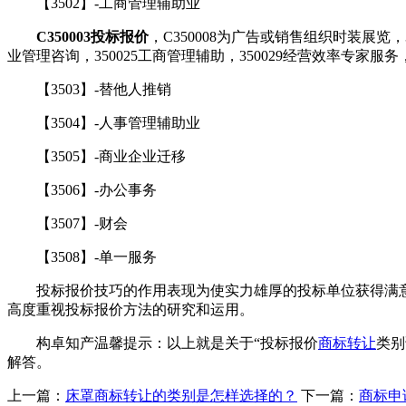
【3502】-工商管理辅助业
C350003投标报价
，C350008为广告或销售组织时装展览，3
业管理咨询，350025工商管理辅助，350029经营效率专家服务，3
【3503】-替他人推销
【3504】-人事管理辅助业
【3505】-商业企业迁移
【3506】-办公事务
【3507】-财会
【3508】-单一服务
投标报价技巧的作用表现为使实力雄厚的投标单位获得满意
高度重视投标报价方法的研究和运用。
构卓知产温馨提示：以上就是关于“投标报价
商标转让
类别
解答。
上一篇：
床罩商标转让的类别是怎样选择的？
下一篇：
商标申