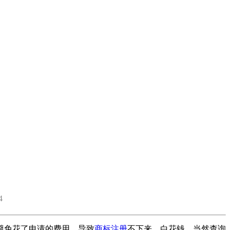
4
避免花了申请的费用，导致
商标注册
不下来，白花钱。当然查询